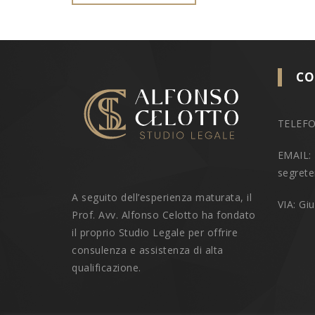
CO
TELEFO
EMAIL:
segrete
A seguito dell’esperienza maturata, il
VIA: Gi
Prof. Avv. Alfonso Celotto ha fondato
il proprio Studio Legale per offrire
consulenza e assistenza di alta
qualificazione.