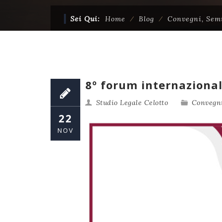
Sei Qui:
Home
⁄
Blog
⁄
Convegni, Sem
8º forum internazional
Studio Legale Celotto
Convegni
22
NOV