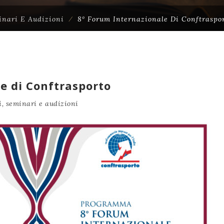
inari E Audizioni
⁄
8º Forum Internazionale Di Conftraspo
e di Conftrasporto
, seminari e audizioni