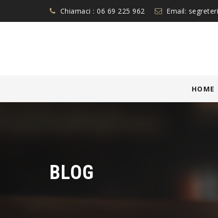
Chiamaci :
06 69 225 962
Email:
segreter
Skip
HOME
to
content
BLOG