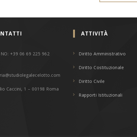
NTATTI
ATTIVITÀ
NO: +39 06 69 225 962
Diritto Amministrativo
Diritto Costituzionale
ria@studiolegalecelotto.com
Diritto Civile
ulio Caccini, 1 – 00198 Roma
Rapporti Istituzionali