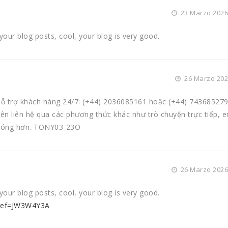
23 Marzo 2026 
your blog posts, cool, your blog is very good.
26 Marzo 2026
hỗ trợ khách hàng 24/7: (+44) 2036085161 hoặc (+44) 743685279
nên liên hệ qua các phương thức khác như trò chuyện trực tiếp, e
chóng hơn. TONY03-23O
26 Marzo 2026 
your blog posts, cool, your blog is very good.
?ref=JW3W4Y3A