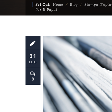
Sei Qui:
Home
⁄
Blog
⁄
Stampa D’opin
Per Il Papa?
31
LUG
8