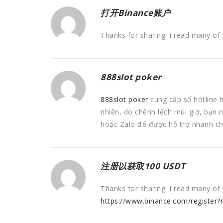
打开Binance账户
Thanks for sharing. I read many of 
888slot poker
888slot poker
cung cấp số hotline 
nhiên, do chênh lệch múi giờ, bạn 
hoặc Zalo để được hỗ trợ nhanh 
注册以获取100 USDT
Thanks for sharing. I read many of 
https://www.binance.com/register