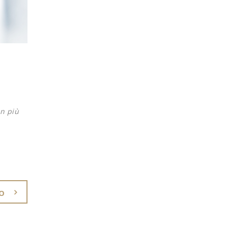
n più
O