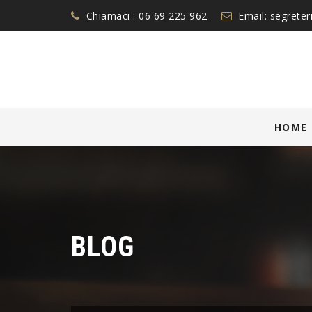
Chiamaci :
06 69 225 962
Email:
segreter
Skip
HOME
to
content
BLOG