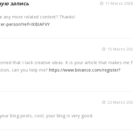
ную запись
11 Marzo 2026 
ere any more related content? Thanks!
ster-person?ref=IXBIAFVY
15 Marzo 2026
ried that I lack creative ideas. It is your article that makes me f
stion, can you help me?
https://www.binance.com/register?
22 Marzo 2026
your blog posts, cool, your blog is very good.