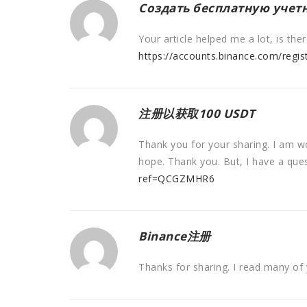
Создать бесплатную учет
Your article helped me a lot, is th
https://accounts.binance.com/regi
注册以获取100 USDT
Thank you for your sharing. I am wor
hope. Thank you. But, I have a que
ref=QCGZMHR6
Binance注册
Thanks for sharing. I read many of 