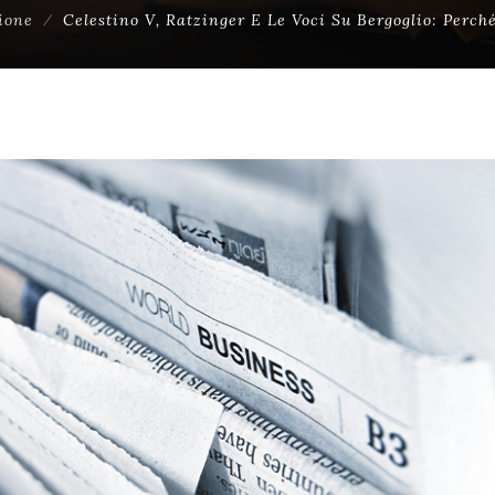
ione
⁄
Celestino V, Ratzinger E Le Voci Su Bergoglio: Per