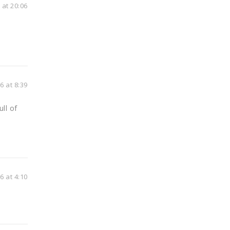
at 20:06
 at 8:39
ull of
 at 4:10