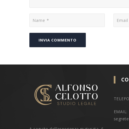
CO
TELEFO
EMAIL:
segrete
A seguito dell’esperienza maturata, il