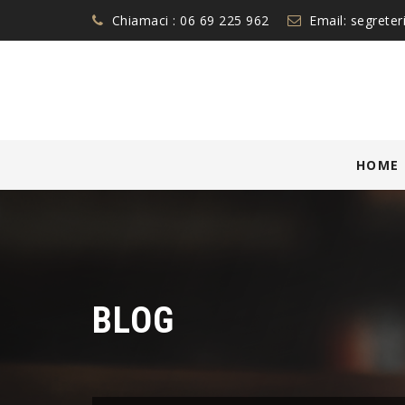
Chiamaci :
06 69 225 962
Email:
segreter
Skip
HOME
to
content
BLOG