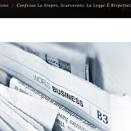
ione
⁄
Confessa Lo Stupro, Scarcerato: La Legge È Rispett