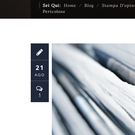
Sei Qui:
Home
⁄
Blog
⁄
Stampa D’opin
Pericoloso
21
AGO
1