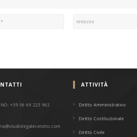
NTATTI
ATTIVITÀ
NO: +39 06 69 225 962
Diritto Amministrativo
Diritto Costituzionale
ria@studiolegalecelotto.com
Diritto Civile