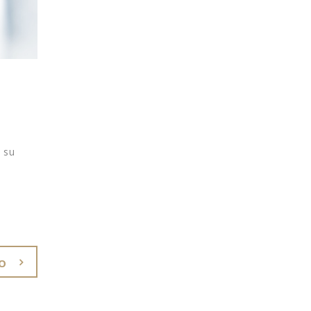
o su
O