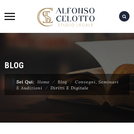
Skip
to
content
BLOG
Sei Qui:
Home
⁄
Blog
⁄
Convegni, Seminari
E Audizioni
⁄
Diritti E Digitale