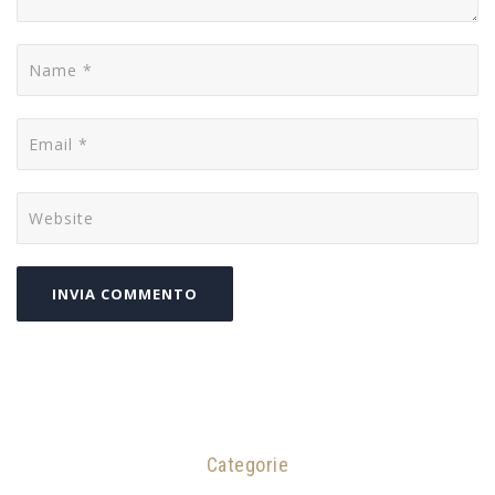
Categorie