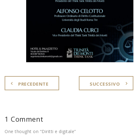
PRECEDENTE
SUCCESSIVO
1 Comment
One thought on “
Diritti e digitale
”