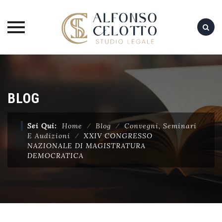
Skip
to
content
BLOG
Sei Qui:
Home
⁄
Blog
⁄
Convegni, Seminari
E Audizioni
⁄
XXIV CONGRESSO
NAZIONALE DI MAGISTRATURA
DEMOCRATICA