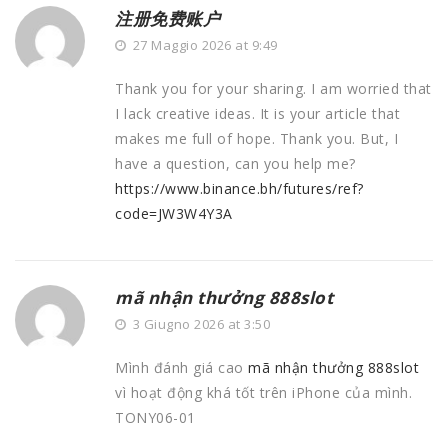
注册免费账户
27 Maggio 2026 at 9:49
Thank you for your sharing. I am worried that
I lack creative ideas. It is your article that
makes me full of hope. Thank you. But, I
have a question, can you help me?
https://www.binance.bh/futures/ref?
code=JW3W4Y3A
mã nhận thưởng 888slot
3 Giugno 2026 at 3:50
Mình đánh giá cao
mã nhận thưởng 888slot
vì hoạt động khá tốt trên iPhone của mình.
TONY06-01